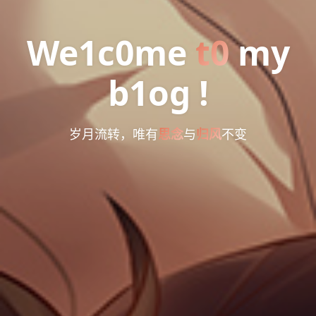
We1c0me
t0
my
b1og !
岁月流转，唯有
思念
与
归风
不变